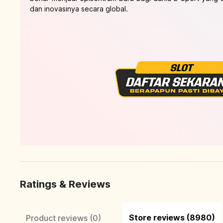
dan inovasinya secara global.
Ratings & Reviews
Store reviews (8980)
Product reviews (0)