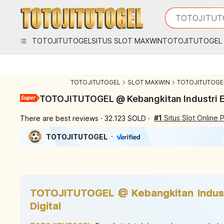
iphones 16
What are you
TOTOJITUT
torras phone
samsung not
TOTOJITUTOGEL
SITUS SLOT MAXWIN
TOTOJITUTOGEL
iphones 15 p
TOTOJITUTOGEL
SLOT MAXWIN
TOTOJITUTOGEL
TOTOJITUTOGEL @ Kebangkitan Industri E S
#1
Situs Slot Online 
There are best reviews
32.123 SOLD
TOTOJITUTOGEL

Previous slide
Next slide
TOTOJITUTOGEL @ Kebangkitan Industr
Digital