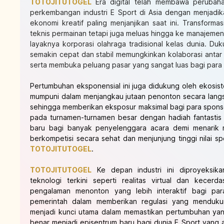
TOTOJITUTOGEL
Era digital telah membawa perubah
perkembangan industri E Sport di Asia dengan menjadik
ekonomi kreatif paling menjanjikan saat ini. Transformasi 
teknis permainan tetapi juga meluas hingga ke manajemen t
layaknya korporasi olahraga tradisional kelas dunia. Duk
semakin cepat dan stabil memungkinkan kolaborasi antar n
serta membuka peluang pasar yang sangat luas bagi para 
Pertumbuhan eksponensial ini juga didukung oleh ekosist
mumpuni dalam menjangkau jutaan penonton secara langs
sehingga memberikan eksposur maksimal bagi para spon
pada turnamen-turnamen besar dengan hadiah fantastis 
baru bagi banyak penyelenggara acara demi menarik m
berkompetisi secara sehat dan menjunjung tinggi nilai spo
TOTOJITUTOGEL
.
TOTOJITUTOGEL
Ke depan industri ini diproyeksika
teknologi terkini seperti realitas virtual dan kecer
pengalaman menonton yang lebih interaktif bagi par
pemerintah dalam memberikan regulasi yang menduku
menjadi kunci utama dalam memastikan pertumbuhan yang 
benar menjadi episentrum baru bagi dunia E Sport yang 