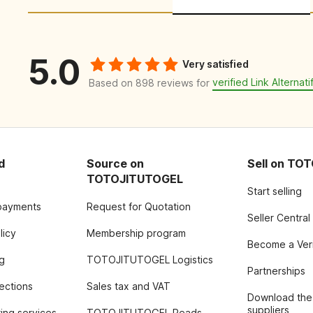
5.0
Very satisfied
verified Link Alternati
Based on 898 reviews for
d
Source on
Sell on TO
TOTOJITUTOGEL
Start selling
payments
Request for Quotation
Seller Central
licy
Membership program
Become a Veri
g
TOTOJITUTOGEL Logistics
Partnerships
tections
Sales tax and VAT
Download the
suppliers
ing services
TOTOJITUTOGEL Reads