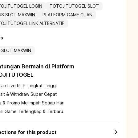
OJITUTOGEL LOGIN
TOTOJITUTOGEL SLOT
US SLOT MAXWIN
PLATFORM GAME CUAN
OJITUTOGEL LINK ALTERNATIF
us
 SLOT MAXWIN
tungan Bermain di Platform
OJITUTOGEL
an Live RTP Tingkat Tinggi
sit & Withdraw Super Cepat
s & Promo Melimpah Setiap Hari
ksi Game Terlengkap & Terbaru
ections for this product