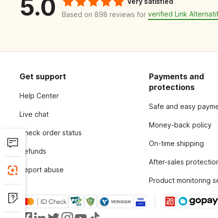
5.0
Very satisfied
verified Link Alternati
Based on 898 reviews for
Get support
Payments and
protections
Help Center
Safe and easy paym
Live chat
Money-back policy
Check order status
On-time shipping
Refunds
After-sales protectio
Report abuse
Product monitoring s