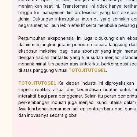
menjanjikan saat ini. Transformasi ini tidak hanya terlih
hingga ke manajemen tim profesional yang kini dikelola
dunia. Dukungan infrastruktur internet yang semakin c
negara menjadi jauh lebih efektif serta membuka peluang p
Pertumbuhan eksponensial ini juga didukung oleh ekos
dalam menjangkau jutaan penonton secara langsung dar
eksposur maksimal bagi para sponsor yang ingin men
dengan hadiah fantastis yang kini sudah menjadi stand
menarik minat tim papan atas untuk ikut berkompetisi seca
di atas panggung virtual
TOTOJITUTOGEL
.
TOTOJITUTOGEL
Ke depan industri ini diproyeksikan 
seperti realitas virtual dan kecerdasan buatan untuk
interaktif bagi para penggemar. Selain itu peran pemer
perkembangan industri juga menjadi kunci utama dalam
Asia kini benar-benar menjadi episentrum baru bagi duni
dan inovasinya secara global.