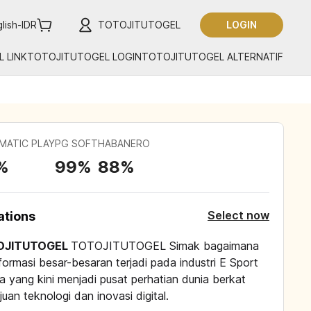
lish-IDR
TOTOJITUTOGEL
LOGIN
 LINK
TOTOJITUTOGEL LOGIN
TOTOJITUTOGEL ALTERNATIF
MATIC PLAY
PG SOFT
HABANERO
%
99%
88%
Select now
ations
OJITUTOGEL
TOTOJITUTOGEL Simak bagaimana
formasi besar-besaran terjadi pada industri E Sport
ia yang kini menjadi pusat perhatian dunia berkat
uan teknologi dan inovasi digital.