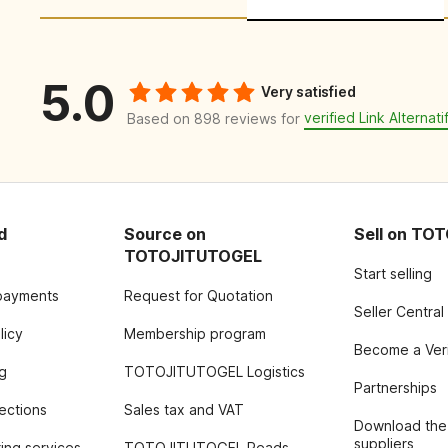
5.0
Very satisfied
verified Link Alternati
Based on 898 reviews for
d
Source on
Sell on TO
TOTOJITUTOGEL
Start selling
payments
Request for Quotation
Seller Central
licy
Membership program
Become a Veri
g
TOTOJITUTOGEL Logistics
Partnerships
tections
Sales tax and VAT
Download the
suppliers
ing services
TOTOJITUTOGEL Reads