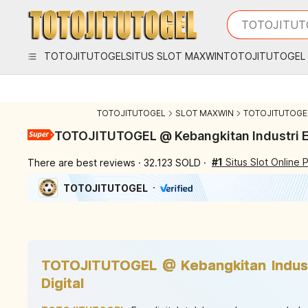
iphones 16
What are you
TOTOJITUT
torras phone
samsung not
TOTOJITUTOGEL
SITUS SLOT MAXWIN
TOTOJITUTOGEL
iphones 15 p
TOTOJITUTOGEL
SLOT MAXWIN
TOTOJITUTOGEL
TOTOJITUTOGEL @ Kebangkitan Industri E S
#1
Situs Slot Online 
There are best reviews
32.123 SOLD
TOTOJITUTOGEL

Previous slide
Next slide
TOTOJITUTOGEL @ Kebangkitan Industr
Digital