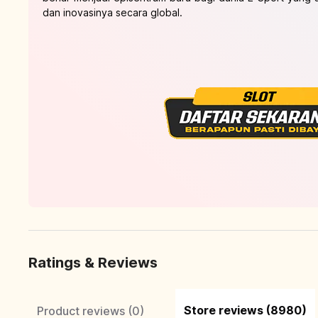
dan inovasinya secara global.
Ratings & Reviews
Store reviews (8980)
Product reviews (0)