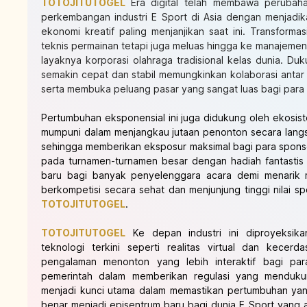
TOTOJITUTOGEL
Era digital telah membawa perubah
perkembangan industri E Sport di Asia dengan menjadik
ekonomi kreatif paling menjanjikan saat ini. Transformasi 
teknis permainan tetapi juga meluas hingga ke manajemen t
layaknya korporasi olahraga tradisional kelas dunia. Duk
semakin cepat dan stabil memungkinkan kolaborasi antar n
serta membuka peluang pasar yang sangat luas bagi para 
Pertumbuhan eksponensial ini juga didukung oleh ekosist
mumpuni dalam menjangkau jutaan penonton secara langs
sehingga memberikan eksposur maksimal bagi para spon
pada turnamen-turnamen besar dengan hadiah fantastis 
baru bagi banyak penyelenggara acara demi menarik m
berkompetisi secara sehat dan menjunjung tinggi nilai spo
TOTOJITUTOGEL
.
TOTOJITUTOGEL
Ke depan industri ini diproyeksika
teknologi terkini seperti realitas virtual dan kecer
pengalaman menonton yang lebih interaktif bagi par
pemerintah dalam memberikan regulasi yang menduku
menjadi kunci utama dalam memastikan pertumbuhan yang 
benar menjadi episentrum baru bagi dunia E Sport yang 