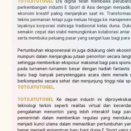
TOTOJITUTOGEL
Era digital telah membawa perubah
perkembangan industri E Sport di Asia dengan menjadik
ekonomi kreatif paling menjanjikan saat ini. Transformasi 
teknis permainan tetapi juga meluas hingga ke manajemen t
layaknya korporasi olahraga tradisional kelas dunia. Duk
semakin cepat dan stabil memungkinkan kolaborasi antar n
serta membuka peluang pasar yang sangat luas bagi para 
Pertumbuhan eksponensial ini juga didukung oleh ekosist
mumpuni dalam menjangkau jutaan penonton secara langs
sehingga memberikan eksposur maksimal bagi para spon
pada turnamen-turnamen besar dengan hadiah fantastis 
baru bagi banyak penyelenggara acara demi menarik m
berkompetisi secara sehat dan menjunjung tinggi nilai spo
TOTOJITUTOGEL
.
TOTOJITUTOGEL
Ke depan industri ini diproyeksika
teknologi terkini seperti realitas virtual dan kecer
pengalaman menonton yang lebih interaktif bagi par
pemerintah dalam memberikan regulasi yang menduku
menjadi kunci utama dalam memastikan pertumbuhan yang 
benar menjadi episentrum baru bagi dunia E Sport yang 