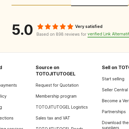
5.0
Very satisfied
verified Link Alternati
Based on 898 reviews for
d
Source on
Sell on TO
TOTOJITUTOGEL
Start selling
payments
Request for Quotation
Seller Central
licy
Membership program
Become a Veri
g
TOTOJITUTOGEL Logistics
Partnerships
tections
Sales tax and VAT
Download the
suppliers
ing services
TOTOJITUTOGEL Reads