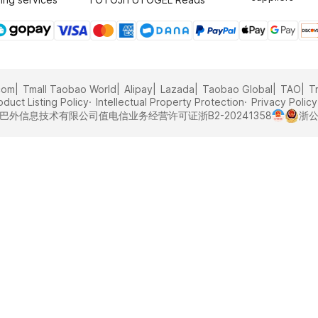
com
Tmall Taobao World
Alipay
Lazada
Taobao Global
TAO
T
oduct Listing Policy
Intellectual Property Protection
Privacy Policy
阿里巴巴外信息技术有限公司
值电信业务经营许可证浙B2-20241358
浙公